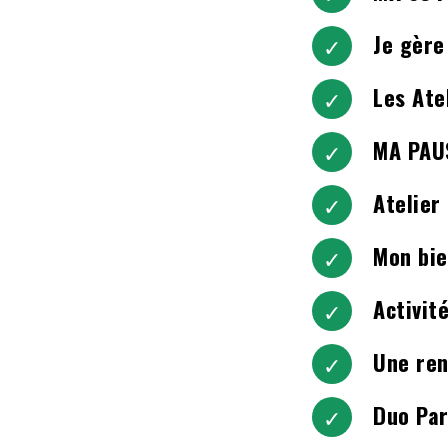
Je gère
Les Ate
MA PAUS
Atelier
Mon bie
Activit
Une ren
Duo Par