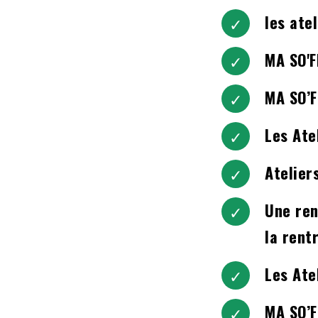
les ate
MA SO'
MA SO’F
Les Ate
Atelie
Une ren
la rent
Les Ate
MA SO’