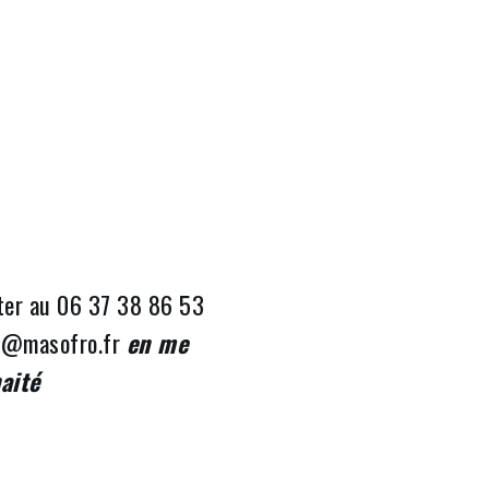
ter au 06 37 38 86 53
is@masofro.fr
en me
aité