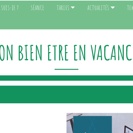
 SUIS-JE ?
SÉANCE
TARIFS
ACTUALITÉS
Té
ON BIEN ETRE EN VACANC