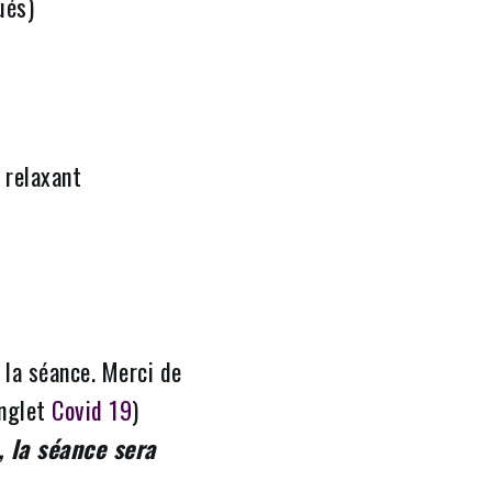
qués)
 relaxant
la séance. Merci de
onglet
Covid 19
)
 la séance sera