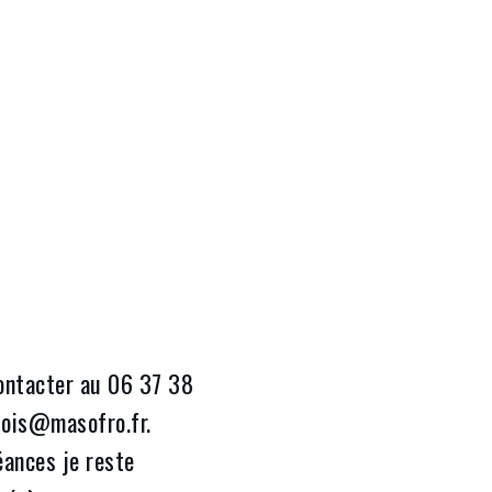
contacter au 06 37 38
tois@masofro.fr.
éances je reste