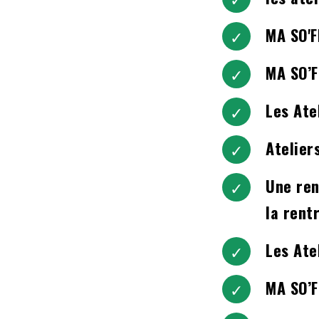
MA SO'
MA SO’F
Les Ate
Atelie
Une ren
la rent
Les Ate
MA SO’