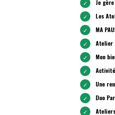
Je gère
Les Ate
MA PAUS
Atelier
Mon bie
Activit
Une ren
Duo Par
Atelier