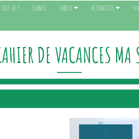
 SUIS-JE ?
SÉANCE
TARIFS
ACTUALITÉS
Té
AHIER DE VACANCES MA 